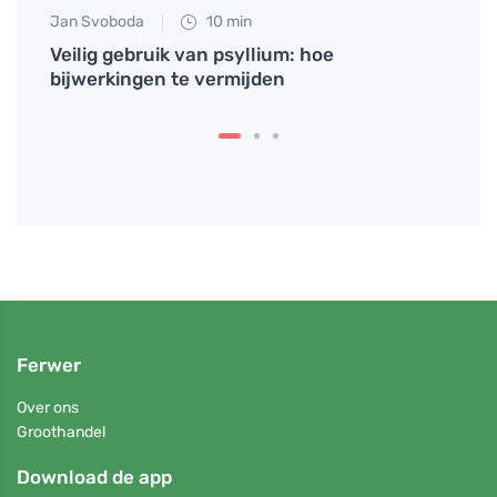
Jan Svoboda
10 min
Petr N
Veilig gebruik van psyllium: hoe
# Jak
bijwerkingen te vermijden
svém 
weer
Ferwer
Over ons
Groothandel
Download de app