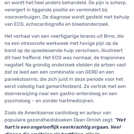
en wordt het heel anders behandeld. De pijn is scherp,
verergert in liggende positie en vermindert bij
vooroverbuigen. De diagnose wordt gesteld met behulp
van ECG, echocardiografie en bloedonderzoek.
Het verhaal van een veertigjarige lerares uit Brno, die
na een stressvolle werkweek met hevige pijn op de
borst op de spoedeisende hulp verscheen, illustreert
dit heel treffend. Het ECG was normaal, de troponines
negatief. Na grondig onderzoek stelden de artsen vast
dat ze leed aan een combinatie van GERD en een
paniekstoornis, die zich juist in deze periode voor het
eerst volledig had gemanifesteerd. Ze vertrok met een
doorverwijzing naar een gastro-enteroloog en een
psycholoog – en zonder hartmedicijnen.
Zoals de Amerikaanse cardioloog en auteur van
populaire gezondheidsboeken Dean Ornish zegt:
"Het
hart is een ongelooflijk veerkrachtig orgaan. Veel