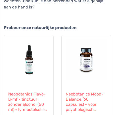
wachten. Hoe kun je dan herkennen wat er eigenlijk
aan de hand is?
Probeer onze natuurlijke producten
Neobotanics Flavo-
Neobotanics Mood-
Lymf - tinctuur
Balance (60
zonder alcohol (50
capsules) - voor
ml) - lymfestelsel en
psychologisch
vasculair systeem
welzijn