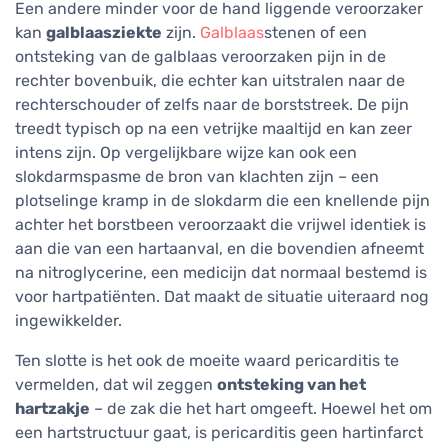
Een andere minder voor de hand liggende veroorzaker
kan
galblaasziekte
zijn.
Galblaas
stenen of een
ontsteking van de galblaas veroorzaken pijn in de
rechter bovenbuik, die echter kan uitstralen naar de
rechterschouder of zelfs naar de borststreek. De pijn
treedt typisch op na een vetrijke maaltijd en kan zeer
intens zijn. Op vergelijkbare wijze kan ook een
slokdarmspasme de bron van klachten zijn – een
plotselinge kramp in de slokdarm die een knellende pijn
achter het borstbeen veroorzaakt die vrijwel identiek is
aan die van een hartaanval, en die bovendien afneemt
na nitroglycerine, een medicijn dat normaal bestemd is
voor hartpatiënten. Dat maakt de situatie uiteraard nog
ingewikkelder.
Ten slotte is het ook de moeite waard pericarditis te
vermelden, dat wil zeggen
ontsteking van het
hartzakje
– de zak die het hart omgeeft. Hoewel het om
een hartstructuur gaat, is pericarditis geen hartinfarct