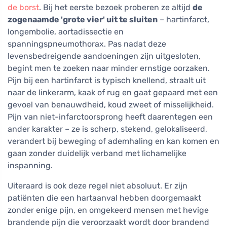
de borst
. Bij het eerste bezoek proberen ze altijd
de
zogenaamde 'grote vier' uit te sluiten
– hartinfarct,
longembolie, aortadissectie en
spanningspneumothorax. Pas nadat deze
levensbedreigende aandoeningen zijn uitgesloten,
begint men te zoeken naar minder ernstige oorzaken.
Pijn bij een hartinfarct is typisch knellend, straalt uit
naar de linkerarm, kaak of rug en gaat gepaard met een
gevoel van benauwdheid, koud zweet of misselijkheid.
Pijn van niet-infarctoorsprong heeft daarentegen een
ander karakter – ze is scherp, stekend, gelokaliseerd,
verandert bij beweging of ademhaling en kan komen en
gaan zonder duidelijk verband met lichamelijke
inspanning.
Uiteraard is ook deze regel niet absoluut. Er zijn
patiënten die een hartaanval hebben doorgemaakt
zonder enige pijn, en omgekeerd mensen met hevige
brandende pijn die veroorzaakt wordt door brandend