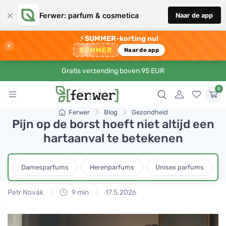
×
Ferwer: parfum & cosmetica
Naar de app
⚡
SUMMER-korting nu!
×
SUMMER
Naar de app
Gratis verzending boven 95 EUR
0
Ferwer
Blog
Gezondheid
Pijn op de borst hoeft niet altijd een
hartaanval te betekenen
Damesparfums
Herenparfums
Unisex parfums
Petr Novák
9 min
17.5.2026