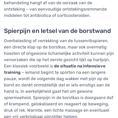
behandeling hangt af van de oorzaak van de
ontsteking – van eenvoudige ontstekingsremmende
middelen tot antibiotica of corticosteroïden.
Spierpijn en letsel van de borstwand
Overbelasting of verrekking van de tussenribspieren,
een directe klap op de borstkas, maar ook overmatig
hoesten of ongewone lichamelijke activiteit kunnen pijn
veroorzaken die op het eerste gezicht lijkt op hartpijn.
Een klassiek voorbeeld is
de situatie na intensieve
training
– iemand begint te sporten na een langere
pauze, wordt de volgende dag wakker met pijn op de
borst en denkt onmiddellijk dat er iets ernstigs aan de
hand is. In werkelijkheid gaat het om gewone
spiermoeheid. Spierpijn in de borstkas is doorgaans dof
of krampend, gelokaliseerd en reageert op beweging,
druk of rek. Warmte, een lichte massage en eventueel
een vrij verkrijgbaar pijnstiller helpen.