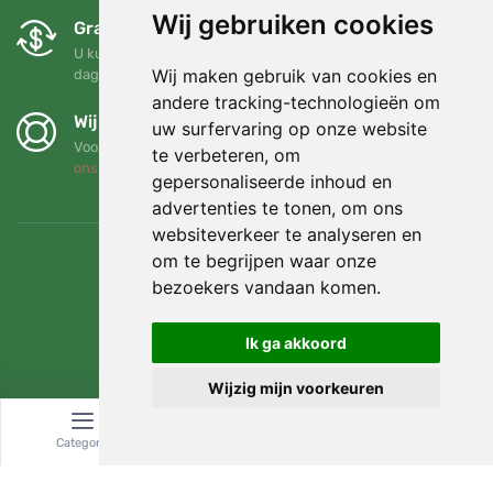
Wij gebruiken cookies
Gratis ruilen en retourneren
U kunt uw bestelling op elk gewenst moment binnen 90
Wij maken gebruik van cookies en
dagen retourneren of ruilen
andere tracking-technologieën om
Wij steunen Trees.org
uw surfervaring op onze website
Voor elke bestelling planten we een boom! Lees meer
Over
te verbeteren, om
ons
.
gepersonaliseerde inhoud en
advertenties te tonen, om ons
websiteverkeer te analyseren en
om te begrijpen waar onze
bezoekers vandaan komen.
Ik ga akkoord
Wijzig mijn voorkeuren
Categorie
Zoeken
Winkelwagen
© Topshelf s.r.o. Alle rechten voorbehouden.