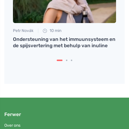
Petr Novák
10 min
Eva No
Ondersteuning van het immuunsysteem en
Waaro
de spijsvertering met behulp van inuline
voor 
Ferwer
Over ons