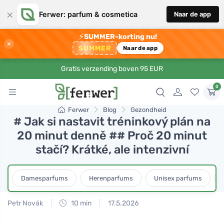
×
Ferwer: parfum & cosmetica
Naar de app
⚡
SUMMER-korting nu!
×
SUMMER
Naar de app
Gratis verzending boven 95 EUR
0
Ferwer
Blog
Gezondheid
# Jak si nastavit tréninkový plán na
20 minut denně ## Proč 20 minut
stačí? Krátké, ale intenzivní
Damesparfums
Herenparfums
Unisex parfums
Petr Novák
10 min
17.5.2026