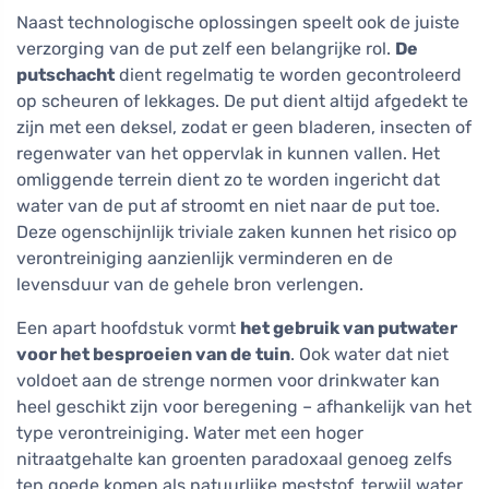
Naast technologische oplossingen speelt ook de juiste
verzorging van de put zelf een belangrijke rol.
De
putschacht
dient regelmatig te worden gecontroleerd
op scheuren of lekkages. De put dient altijd afgedekt te
zijn met een deksel, zodat er geen bladeren, insecten of
regenwater van het oppervlak in kunnen vallen. Het
omliggende terrein dient zo te worden ingericht dat
water van de put af stroomt en niet naar de put toe.
Deze ogenschijnlijk triviale zaken kunnen het risico op
verontreiniging aanzienlijk verminderen en de
levensduur van de gehele bron verlengen.
Een apart hoofdstuk vormt
het gebruik van putwater
voor het besproeien van de tuin
. Ook water dat niet
voldoet aan de strenge normen voor drinkwater kan
heel geschikt zijn voor beregening – afhankelijk van het
type verontreiniging. Water met een hoger
nitraatgehalte kan groenten paradoxaal genoeg zelfs
ten goede komen als natuurlijke meststof, terwijl water