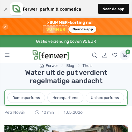
×
Ferwer: parfum & cosmetica
Naar de app
⚡
SUMMER-korting nu!
×
SUMMER
Naar de app
Gratis verzending boven 95 EUR
0
Ferwer
Blog
Thuis
Water uit de put verdient
regelmatige aandacht
Damesparfums
Herenparfums
Unisex parfums
Petr Novák
10 min
10.5.2026