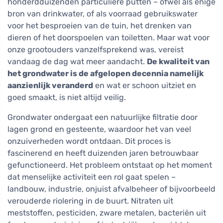
honderdduizenden particuliere putten – ofwel als enige
bron van drinkwater, of als voorraad gebruikswater
voor het besproeien van de tuin, het drenken van
dieren of het doorspoelen van toiletten. Maar wat voor
onze grootouders vanzelfsprekend was, vereist
vandaag de dag wat meer aandacht.
De kwaliteit van
het grondwater is de afgelopen decennia namelijk
aanzienlijk veranderd
en wat er schoon uitziet en
goed smaakt, is niet altijd veilig.
Grondwater ondergaat een natuurlijke filtratie door
lagen grond en gesteente, waardoor het van veel
onzuiverheden wordt ontdaan. Dit proces is
fascinerend en heeft duizenden jaren betrouwbaar
gefunctioneerd. Het probleem ontstaat op het moment
dat menselijke activiteit een rol gaat spelen –
landbouw, industrie, onjuist afvalbeheer of bijvoorbeeld
verouderde riolering in de buurt. Nitraten uit
meststoffen, pesticiden, zware metalen, bacteriën uit