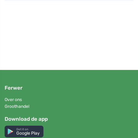
erd
Hoe v
de vr
tover
Ferwer
Over ons
Groothandel
Download de app
Get it on
Google Play