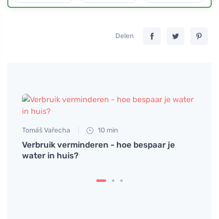
Delen
Tomáš Vařecha
10 min
Verbruik verminderen - hoe bespaar je
water in huis?
Petr N