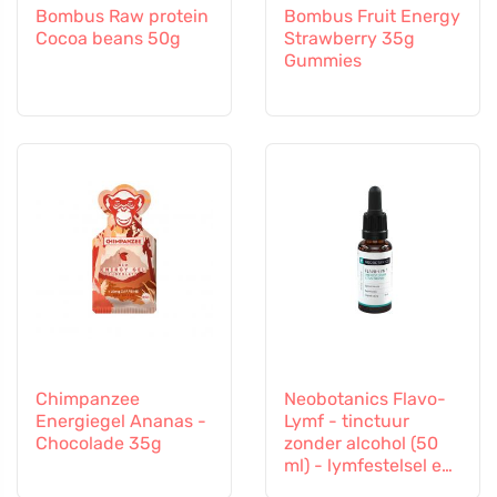
Bombus Raw protein
Bombus Fruit Energy
Cocoa beans 50g
Strawberry 35g
Gummies
Chimpanzee
Neobotanics Flavo-
Energiegel Ananas -
Lymf - tinctuur
Chocolade 35g
zonder alcohol (50
ml) - lymfestelsel en
vasculair systeem