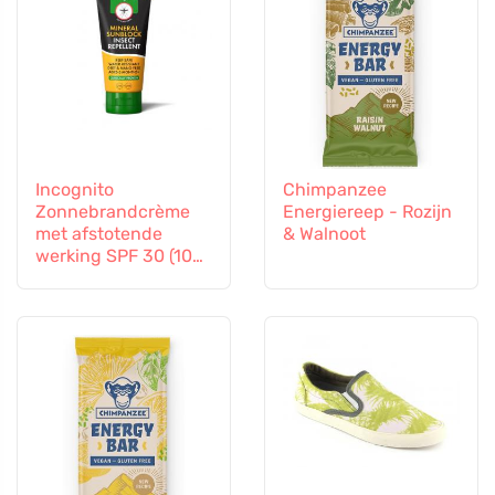
Incognito
Chimpanzee
Zonnebrandcrème
Energiereep - Rozijn
met afstotende
& Walnoot
werking SPF 30 (100
ml) - ook geschikt
voor kinderen vanaf
6 maanden