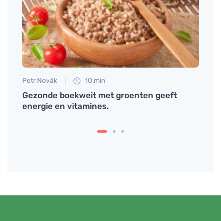
Petr Novák
10 min
Martin
teit
Gezonde boekweit met groenten geeft
Alles
energie en vitamines.
van t