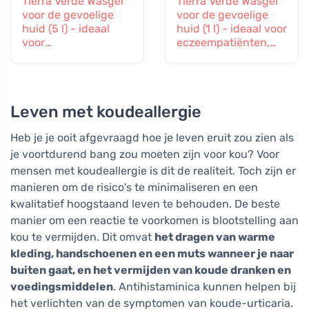
Tierra Verde Wasgel
Tierra Verde Wasgel
voor de gevoelige
voor de gevoelige
huid (5 l) - ideaal
huid (1 l) - ideaal voor
voor
eczeempatiënten,
eczeempatiënten,
allergiepatiënten en
allergiepatiënten en
kinderen
kinderen
Leven met koudeallergie
Heb je je ooit afgevraagd hoe je leven eruit zou zien als
je voortdurend bang zou moeten zijn voor kou? Voor
mensen met koudeallergie is dit de realiteit. Toch zijn er
manieren om de risico's te minimaliseren en een
kwalitatief hoogstaand leven te behouden. De beste
manier om een reactie te voorkomen is blootstelling aan
kou te vermijden. Dit omvat
het dragen van warme
kleding, handschoenen en een muts wanneer je naar
buiten gaat, en het vermijden van koude dranken en
voedingsmiddelen
. Antihistaminica kunnen helpen bij
het verlichten van de symptomen van koude-urticaria.