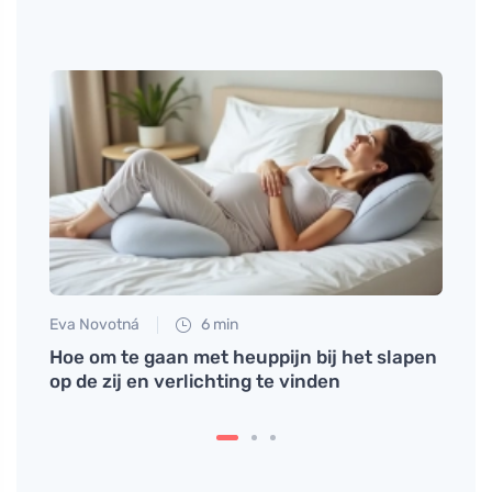
Eva Novotná
6 min
Jan S
agen
Hoe om te gaan met heuppijn bij het slapen
Sauze
op de zij en verlichting te vinden
karak