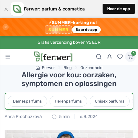
×
Ferwer: parfum & cosmetica
Naar de app
⚡
SUMMER-korting nu!
×
SUMMER
Naar de app
Gratis verzending boven 95 EUR
0
Ferwer
Blog
Gezondheid
Allergie voor kou: oorzaken,
symptomen en oplossingen
Damesparfums
Herenparfums
Unisex parfums
Anna Procházková
5 min
6.8.2024