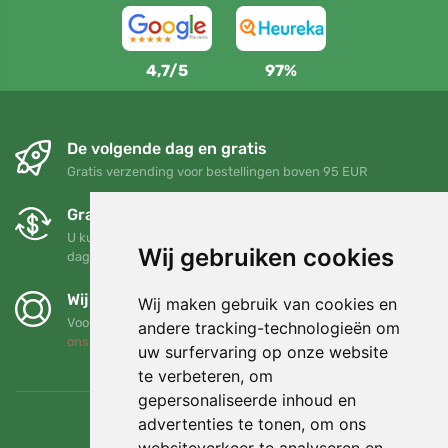
4,7/5
97%
De volgende dag en gratis
Gratis verzending voor bestellingen boven 95 EUR
Gratis ruilen en retourneren
U kunt uw bestelling op elk gewenst moment binnen 90
Wij gebruiken cookies
dagen retourneren of ruilen
Wij steunen Trees.org
Wij maken gebruik van cookies en
Voor elke bestelling planten we een boom! Lees meer
Over
andere tracking-technologieën om
ons
.
uw surfervaring op onze website
te verbeteren, om
gepersonaliseerde inhoud en
advertenties te tonen, om ons