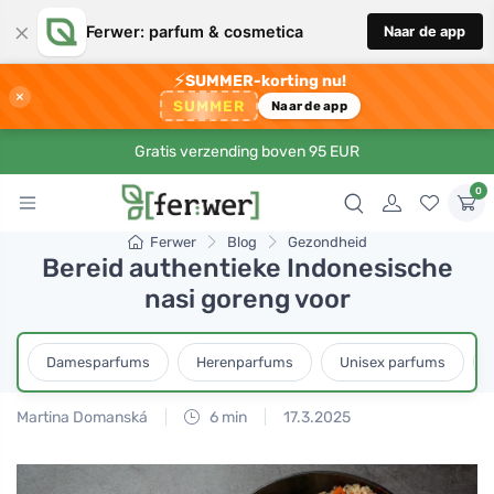
×
Ferwer: parfum & cosmetica
Naar de app
⚡
SUMMER-korting nu!
×
SUMMER
Naar de app
Gratis verzending boven 95 EUR
0
Ferwer
Blog
Gezondheid
Bereid authentieke Indonesische
nasi goreng voor
Damesparfums
Herenparfums
Unisex parfums
Martina Domanská
6 min
17.3.2025