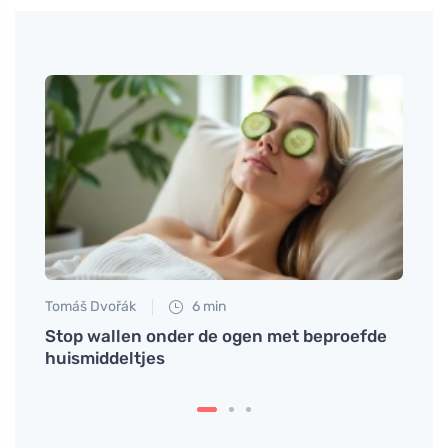
Tomáš Dvořák
6 min
Petr N
d
Stop wallen onder de ogen met beproefde
Leer 
huismiddeltjes
met d