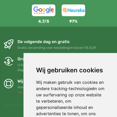
4,7/5
97%
De volgende dag en gratis
Gratis verzending voor bestellingen boven 95 EUR
Gratis ruilen en retourneren
U kunt uw bestelling op elk gewenst moment binnen 90
Wij gebruiken cookies
dagen retourneren of ruilen
Wij steunen Trees.org
Wij maken gebruik van cookies en
Voor elke bestelling planten we een boom! Lees meer
Over
andere tracking-technologieën om
ons
.
uw surfervaring op onze website
te verbeteren, om
gepersonaliseerde inhoud en
advertenties te tonen, om ons