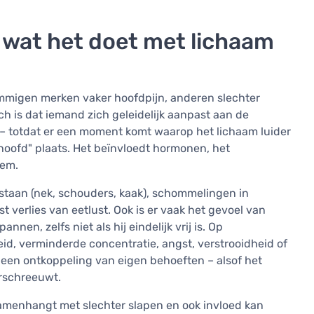
: wat het doet met lichaam
ommigen merken vaker hoofdpijn, anderen slechter
ch is dat iemand zich geleidelijk aanpast aan de
– totdat er een moment komt waarop het lichaam luider
t hoofd" plaats. Het beïnvloedt hormonen, het
eem.
staan (nek, schouders, kaak), schommelingen in
st verlies van eetlust. Ook is er vaak het gevoel van
nnen, zelfs niet als hij eindelijk vrij is. Op
eid, verminderde concentratie, angst, verstrooidheid of
k een ontkoppeling van eigen behoeften – alsof het
erschreeuwt.
menhangt met slechter slapen en ook invloed kan