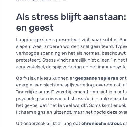
Als stress blijft aanstaan
en geest
Langdurige stress presenteert zich vaak subtiel. S
slapen, weer anderen worden snel geïrriteerd. Typis
verhoogde spanning en het als normaal beschouwt 
protesteert. Stress vindt namelijk niet alleen "in he
zenuwstelsel, de spijsvertering en het immuunsyst
Op fysiek niveau kunnen er
gespannen spieren
ont
energie, een slechtere spijsvertering, overeten of jui
"innerlijke onrust", waarbij iemand zich niet kan ontspa
psychologisch niveau uit stress zich in prikkelbaarh
het gevoel dat "het te veel wordt". Soms komt er oo
lichaam signalen uitzendt, maar het hoofd deze ov
Uit onderzoek blijkt al lang dat
chronische stress
sa