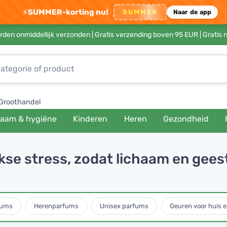
⚡
SUMMER-korting nu!
SUMMER
Naar de app
rden onmiddellijk verzonden |
Gratis verzending boven 95 EUR
| Gratis 
Groothandel
haam & hygiëne
Kinderen
Heren
Gezondheid
jkse stress, zodat lichaam en gees
fums
Herenparfums
Unisex parfums
Geuren voor huis e