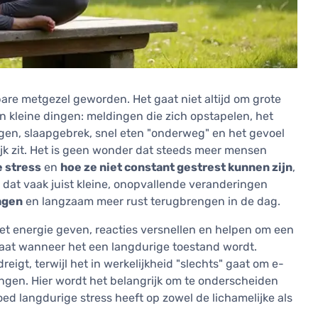
bare metgezel geworden. Het gaat niet altijd om grote
n kleine dingen: meldingen die zich opstapelen, het
egen, slaapgebrek, snel eten "onderweg" en het gevoel
elijk zit. Het is geen wonder dat steeds meer mensen
e stress
en
hoe ze niet constant gestrest kunnen zijn
,
 dat vaak juist kleine, onopvallende veranderingen
agen
en langzaam meer rust terugbrengen in de dag.
n het energie geven, reacties versnellen en helpen om een
staat wanneer het een langdurige toestand wordt.
eigt, terwijl het in werkelijkheid "slechts" gaat om e-
tingen. Hier wordt het belangrijk om te onderscheiden
ed langdurige stress heeft op zowel de lichamelijke als