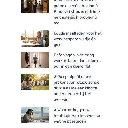
# Jak zvládnout stres z
práce a nenést ho domů
Pracovní stres je jedním z
nejčastějších problémů
mo
Koude maaltijden voor het
werk besparen u tijd én
geld
Oefeningen in de gang
werken beter dan u denkt,
ook in een kleine flat
# Jak podpořit dítě v
překonávání studu zonder
druk ## Hoe een kind te
ondersteunen bij het
overwin
# Waarom krijgen we
hoofdpijn van het weer en
wat helpt ertegen