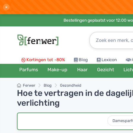
×
Bestellingen geplaatst voor 12:00 wo
Kortingen tot -80%
Blog
Lexicon
Parfums
Make-up
Haar
Gezicht
Lic
Ferwer
Blog
Gezondheid
Hoe te vertragen in de dageli
verlichting
Damespar