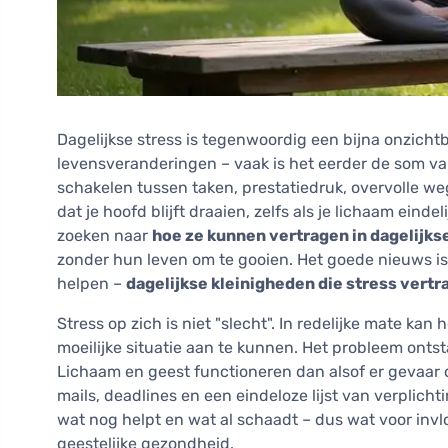
Dagelijkse stress is tegenwoordig een bijna onzicht
levensveranderingen – vaak is het eerder de som va
schakelen tussen taken, prestatiedruk, overvolle w
dat je hoofd blijft draaien, zelfs als je lichaam eind
zoeken naar
hoe ze kunnen vertragen in dagelijks
zonder hun leven om te gooien. Het goede nieuws is
helpen –
dagelijkse kleinigheden die stress vertr
Stress op zich is niet "slecht". In redelijke mate ka
moeilijke situatie aan te kunnen. Het probleem ont
Lichaam en geest functioneren dan alsof er gevaar dr
mails, deadlines en een eindeloze lijst van verplich
wat nog helpt en wat al schaadt – dus wat voor invlo
geestelijke gezondheid.