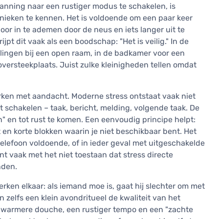
nning naar een rustiger modus te schakelen, is
hnieken te kennen. Het is voldoende om een paar keer
or in te ademen door de neus en iets langer uit te
t dit vaak als een boodschap: "Het is veilig." In de
halingen bij een open raam, in de badkamer voor een
versteekplaats. Juist zulke kleinigheden tellen omdat
rken met aandacht. Moderne stress ontstaat vaak niet
 schakelen – taak, bericht, melding, volgende taak. De
" en tot rust te komen. Een eenvoudig principe helpt:
 en korte blokken waarin je niet beschikbaar bent. Het
telefoon voldoende, of in ieder geval met uitgeschakelde
t vaak met het niet toestaan dat stress directe
nden.
erken elkaar: als iemand moe is, gaat hij slechter om met
kan zelfs een klein avondritueel de kwaliteit van het
n warmere douche, een rustiger tempo en een "zachte