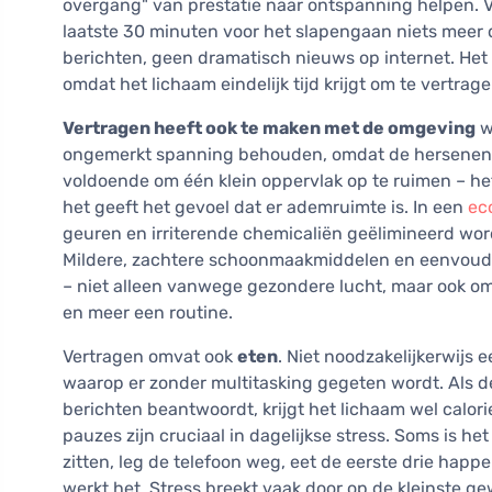
overgang" van prestatie naar ontspanning helpen. V
laatste 30 minuten voor het slapengaan niets meer 
berichten, geen dramatisch nieuws op internet. Het 
omdat het lichaam eindelijk tijd krijgt om te vertrage
Vertragen heeft ook te maken met de omgeving
w
ongemerkt spanning behouden, omdat de hersenen co
voldoende om één klein oppervlak op te ruimen – he
het geeft het gevoel dat er ademruimte is. In een
ec
geuren en irriterende chemicaliën geëlimineerd w
Mildere, zachtere schoonmaakmiddelen en eenvoud 
– niet alleen vanwege gezondere lucht, maar ook om
en meer een routine.
Vertragen omvat ook
eten
. Niet noodzakelijkerwij
waarop er zonder multitasking gegeten wordt. Als de
berichten beantwoordt, krijgt het lichaam wel calor
pauzes zijn cruciaal in dagelijkse stress. Soms is h
zitten, leg de telefoon weg, eet de eerste drie happ
werkt het. Stress breekt vaak door op de kleinste g