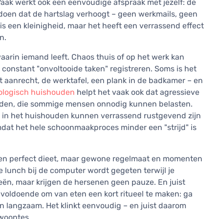
aak werkt ook een eenvoudige afspraak met jezelf: de
doen dat de hartslag verhoogt – geen werkmails, geen
is een kleinigheid, maar het heeft een verrassend effect
n.
aarin iemand leeft. Chaos thuis of op het werk kan
nstant "onvoltooide taken" registreren. Soms is het
t aanrecht, de werktafel, een plank in de badkamer – en
ologisch huishouden
helpt het vaak ook dat agressieve
orden, die sommige mensen onnodig kunnen belasten.
in het huishouden kunnen verrassend rustgevend zijn
dat het hele schoonmaakproces minder een "strijd" is
s een perfect dieet, maar gewone regelmaat en momenten
 lunch bij de computer wordt gegeten terwijl je
ieën, maar krijgen de hersenen geen pauze. En juist
et voldoende om van eten een kort ritueel te maken: ga
en langzaam. Het klinkt eenvoudig – en juist daarom
ewoontes.