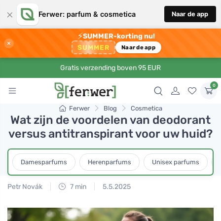
×
Ferwer: parfum & cosmetica
Naar de app
⚡
SUMMER-korting nu!
×
SUMMER
Naar de app
Gratis verzending boven 95 EUR
0
Ferwer
Blog
Cosmetica
Wat zijn de voordelen van deodorant
versus antitranspirant voor uw huid?
Damesparfums
Herenparfums
Unisex parfums
Petr Novák
7 min
5.5.2025