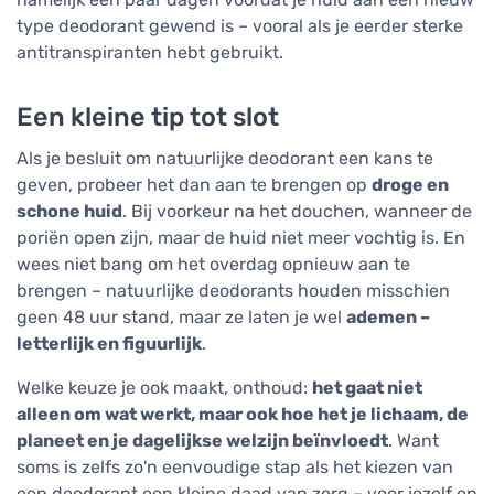
type deodorant gewend is – vooral als je eerder sterke
antitranspiranten hebt gebruikt.
Een kleine tip tot slot
Als je besluit om natuurlijke deodorant een kans te
geven, probeer het dan aan te brengen op
droge en
schone huid
. Bij voorkeur na het douchen, wanneer de
poriën open zijn, maar de huid niet meer vochtig is. En
wees niet bang om het overdag opnieuw aan te
brengen – natuurlijke deodorants houden misschien
geen 48 uur stand, maar ze laten je wel
ademen –
letterlijk en figuurlijk
.
Welke keuze je ook maakt, onthoud:
het gaat niet
alleen om wat werkt, maar ook hoe het je lichaam, de
planeet en je dagelijkse welzijn beïnvloedt
. Want
soms is zelfs zo'n eenvoudige stap als het kiezen van
een deodorant een kleine daad van zorg – voor jezelf en