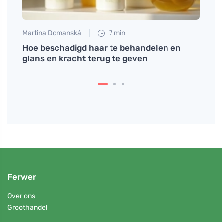
Martina Domanská
7 min
Tomáš
Hoe beschadigd haar te behandelen en
Zinko
glans en kracht terug te geven
acne
Ferwer
Over ons
Groothandel