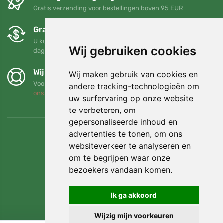
Gratis verzending voor bestellingen boven 95 EUR
Gratis ruilen en retourneren
U kunt uw bestelling op elk gewenst moment binnen 90
Wij gebruiken cookies
dagen retourneren of ruilen
Wij steunen Trees.org
Wij maken gebruik van cookies en
Voor elke bestelling planten we een boom! Lees meer
Over
andere tracking-technologieën om
ons
.
uw surfervaring op onze website
te verbeteren, om
gepersonaliseerde inhoud en
advertenties te tonen, om ons
websiteverkeer te analyseren en
om te begrijpen waar onze
bezoekers vandaan komen.
Ik ga akkoord
Wijzig mijn voorkeuren