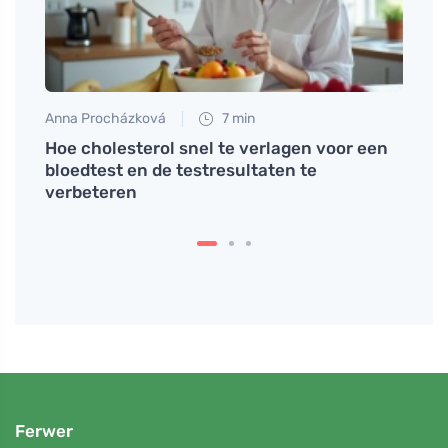
Anna Procházková
7 min
Petr N
et
Hoe cholesterol snel te verlagen voor een
Drink
bloedtest en de testresultaten te
figuu
verbeteren
Ferwer