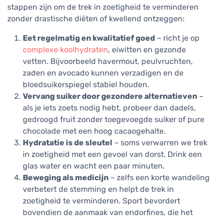
stappen zijn om de trek in zoetigheid te verminderen
zonder drastische diëten of kwellend ontzeggen:
Eet regelmatig en kwalitatief goed
– richt je op
complexe koolhydraten
, eiwitten en gezonde
vetten. Bijvoorbeeld havermout, peulvruchten,
zaden en avocado kunnen verzadigen en de
bloedsuikerspiegel stabiel houden.
Vervang suiker door gezondere alternatieven
–
als je iets zoets nodig hebt, probeer dan dadels,
gedroogd fruit zonder toegevoegde suiker of pure
chocolade met een hoog cacaogehalte.
Hydratatie is de sleutel
– soms verwarren we trek
in zoetigheid met een gevoel van dorst. Drink een
glas water en wacht een paar minuten.
Beweging als medicijn
– zelfs een korte wandeling
verbetert de stemming en helpt de trek in
zoetigheid te verminderen. Sport bevordert
bovendien de aanmaak van endorfines, die het