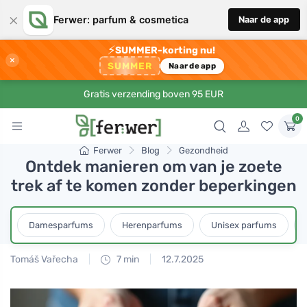
×
Ferwer: parfum & cosmetica
Naar de app
⚡
SUMMER-korting nu!
×
SUMMER
Naar de app
Gratis verzending boven 95 EUR
0
Ferwer
Blog
Gezondheid
Ontdek manieren om van je zoete
trek af te komen zonder beperkingen
Damesparfums
Herenparfums
Unisex parfums
Tomáš Vařecha
7 min
12.7.2025