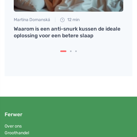
Martina Domanská
12 min
Petr N
Waarom is een anti-snurk kussen de ideale
Een s
oplossing voor een betere slaap
chemi
eenv
Ferwer
Over ons
Groothandel