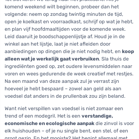
komend weekend wilt beginnen, probeer dan het
volgende: neem op zondag twintig minuten de tijd,
open je koelkast en voorraadkast, schrijf op wat je hebt,
en plan vijf hoofdmaaltijden voor de komende week.
Leid daaruit je boodschappenlijstje af. Houd je in de
winkel aan het lijstje, laat je niet afleiden door
aanbiedingen op dingen die je niet nodig hebt, en
koop
alleen wat je werkelijk gaat verbruiken
. Sla thuis de
ingrediënten goed op, zet oudere levensmiddelen naar
voren en wees gedurende de week creatief met restjes.
Na een maand van deze aanpak zul je verrast zijn
hoeveel je hebt bespaard – zowel aan geld als aan
voedsel dat anders in de prullenbak zou zijn beland.
Want niet verspillen van voedsel is niet zomaar een
trend of een modegril. Het is een
verstandige,
economische en ecologische aanpak
die zinvol is voor
elk huishouden – of je nu single bent, een stel, of een
groot gezin. En het mooiste? Het begint allemaal met