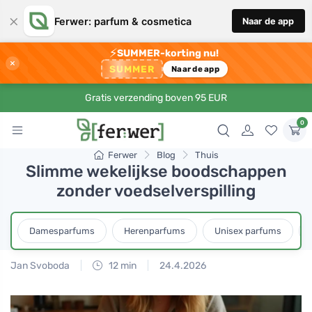
×
Ferwer: parfum & cosmetica
Naar de app
⚡
SUMMER-korting nu!
×
SUMMER
Naar de app
Gratis verzending boven 95 EUR
0
Ferwer
Blog
Thuis
Slimme wekelijkse boodschappen
zonder voedselverspilling
Damesparfums
Herenparfums
Unisex parfums
Jan Svoboda
12 min
24.4.2026