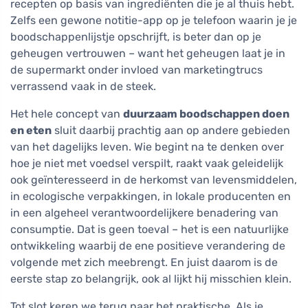
recepten op basis van ingrediënten die je al thuis hebt.
Zelfs een gewone notitie-app op je telefoon waarin je je
boodschappenlijstje opschrijft, is beter dan op je
geheugen vertrouwen – want het geheugen laat je in
de supermarkt onder invloed van marketingtrucs
verrassend vaak in de steek.
Het hele concept van
duurzaam boodschappen doen
en eten
sluit daarbij prachtig aan op andere gebieden
van het dagelijks leven. Wie begint na te denken over
hoe je niet met voedsel verspilt, raakt vaak geleidelijk
ook geïnteresseerd in de herkomst van levensmiddelen,
in ecologische verpakkingen, in lokale producenten en
in een algeheel verantwoordelijkere benadering van
consumptie. Dat is geen toeval – het is een natuurlijke
ontwikkeling waarbij de ene positieve verandering de
volgende met zich meebrengt. En juist daarom is de
eerste stap zo belangrijk, ook al lijkt hij misschien klein.
Tot slot keren we terug naar het praktische. Als je