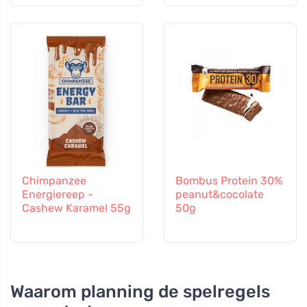
voor kinderen vanaf
6 maanden
Chimpanzee
Bombus Protein 30%
Energiereep -
peanut&cocolate
Cashew Karamel 55g
50g
Waarom planning de spelregels